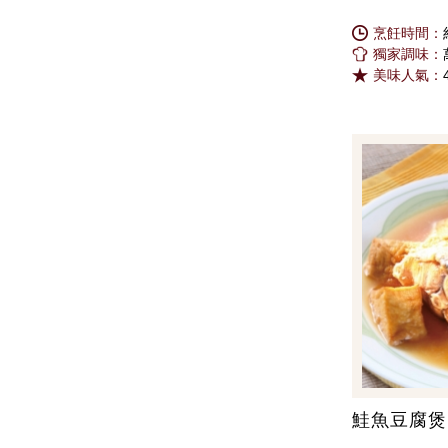
烹飪時間：
獨家調味：
美味人氣：
鮭魚豆腐煲