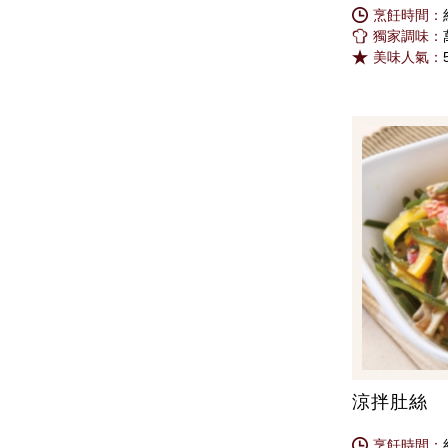
烹飪時間：
獨家調味：
美味人氣：
涼拌肚絲
烹飪時間：