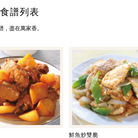
食譜列表
譜，盡在萬家香。
鮮魚炒雙脆