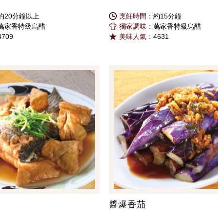
約20分鐘以上
烹飪時間：
約15分鐘
萬家香特級烏醋
獨家調味：
萬家香特級烏醋
4709
美味人氣：
4631
醬爆香茄