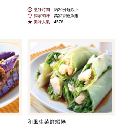
烹飪時間：
約20分鐘以上
獨家調味：
萬家香鰹魚露
美味人氣：
4576
和風生菜鮮蝦捲