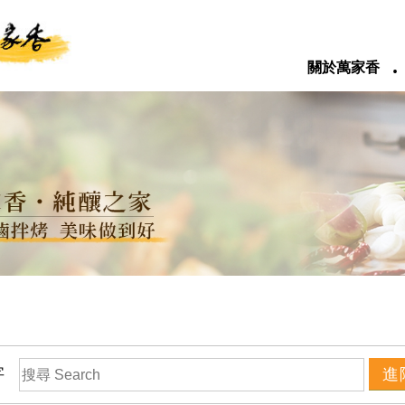
‧
關於萬家香
字