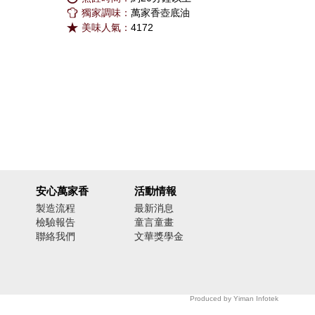
獨家調味：
萬家香壺底油
美味人氣：
4172
安心萬家香
活動情報
製造流程
最新消息
檢驗報告
童言童畫
聯絡我們
文華獎學金
Produced by
Yiman Infotek