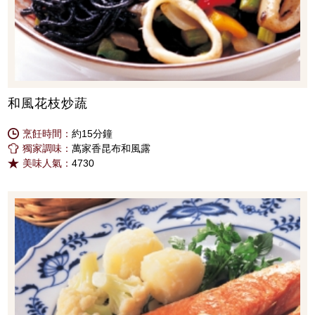
和風花枝炒蔬
烹飪時間：
約15分鐘
獨家調味：
萬家香昆布和風露
美味人氣：
4730