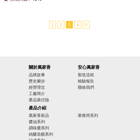
1
2
3
4
5
關於萬家香
安心萬家香
品牌故事
製造流程
歷史腳步
檢驗報告
經營理念
聯絡我們
工廠簡介
產品責任險
廣告影音
產品介紹
萬家香新品
業務用系列
醬油系列
調味醬系列
純釀造醋系列