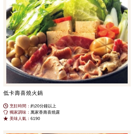
低卡壽喜燒火鍋
烹飪時間：
約20分鐘以上
獨家調味：
萬家香壽喜燒露
美味人氣：
6190