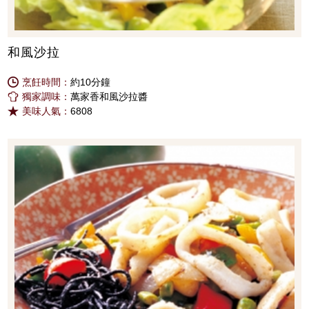
和風沙拉
烹飪時間：
約10分鐘
獨家調味：
萬家香和風沙拉醬
美味人氣：
6808