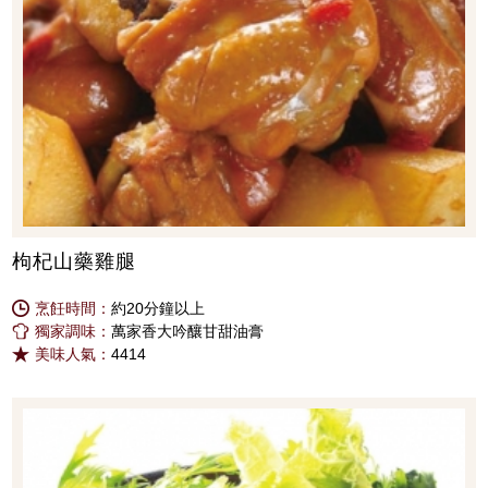
枸杞山藥雞腿
烹飪時間：
約20分鐘以上
獨家調味：
萬家香大吟釀甘甜油膏
美味人氣：
4414