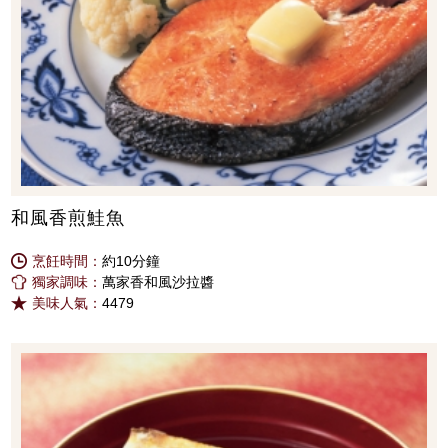
和風香煎鮭魚
烹飪時間：
約10分鐘
獨家調味：
萬家香和風沙拉醬
美味人氣：
4479