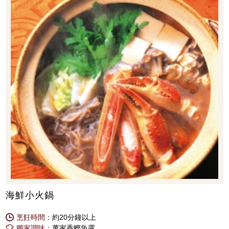
海鮮小火鍋
烹飪時間：
約20分鐘以上
獨家調味：
萬家香鰹魚露