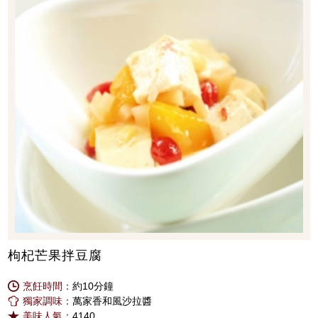
枸杞芒果拌豆腐
烹飪時間：
約10分鐘
獨家調味：
萬家香和風沙拉醬
美味人氣：
4140