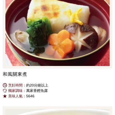
和風關東煮
烹飪時間：
約20分鐘以上
獨家調味：
萬家香鰹魚露
美味人氣：
5646