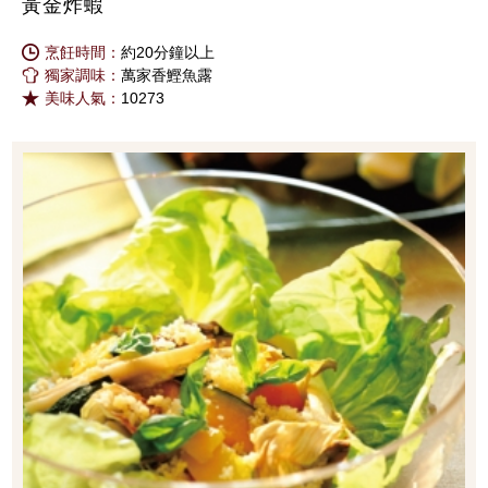
黃金炸蝦
烹飪時間：
約20分鐘以上
獨家調味：
萬家香鰹魚露
美味人氣：
10273