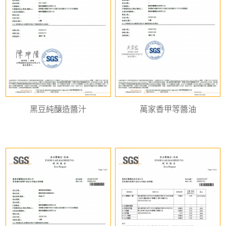
黑豆純釀造醬汁
萬家香甲等醬油