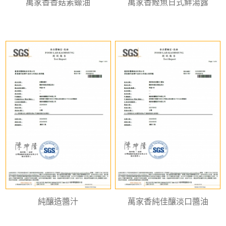
萬家香香菇素蠔油
萬家香鰹魚日式鮮湯露
純釀造醬汁
萬家香純佳釀淡口醬油