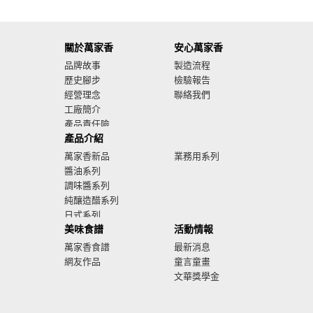
關於萬家香
安心萬家香
品牌故事
製造流程
歷史腳步
檢驗報告
經營理念
聯絡我們
工廠簡介
產品責任險
產品介紹
廣告影音
萬家香新品
業務用系列
醬油系列
調味醬系列
純釀造醋系列
日式系列
美味食譜
活動情報
萬家香食譜
最新消息
網友作品
童言童畫
文華獎學金