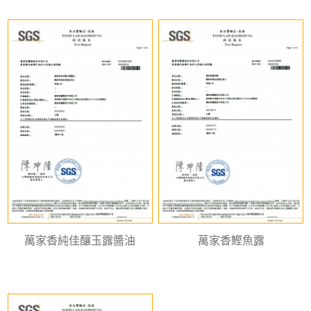
萬家香純佳釀玉露醬油
萬家香鰹魚露