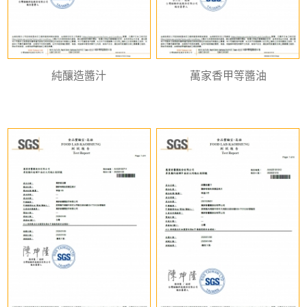
純釀造醬汁
萬家香甲等醬油