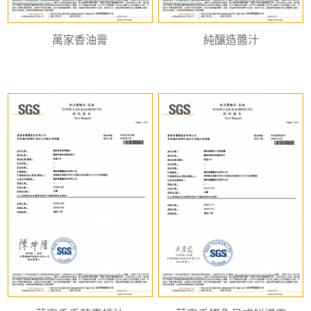
萬家香油膏
純釀造醬汁