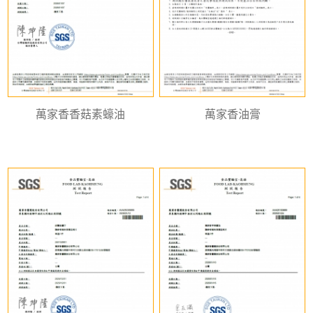
萬家香香菇素蠔油
萬家香油膏