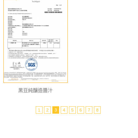
黑豆純釀造醬汁
1
2
3
4
5
6
7
8