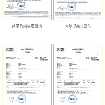
萬家香純釀造醬油
零添加黑豆醬油