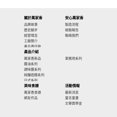
關於萬家香
安心萬家香
品牌故事
製造流程
歷史腳步
檢驗報告
經營理念
聯絡我們
工廠簡介
產品責任險
產品介紹
廣告影音
萬家香新品
業務用系列
醬油系列
調味醬系列
純釀造醋系列
日式系列
美味食譜
活動情報
萬家香食譜
最新消息
網友作品
童言童畫
文華獎學金