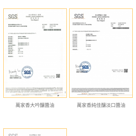
萬家香大吟釀醬油
萬家香純佳釀淡口醬油