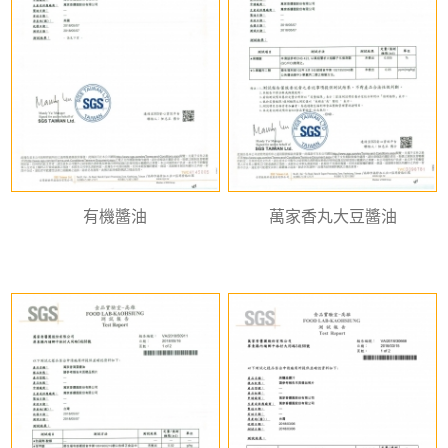
有機醬油
萬家香丸大豆醬油