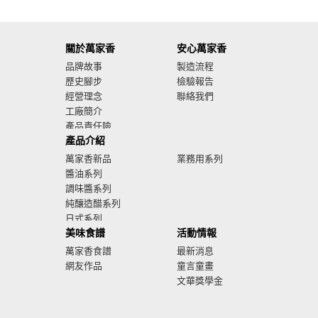
關於萬家香
安心萬家香
品牌故事
製造流程
歷史腳步
檢驗報告
經營理念
聯絡我們
工廠簡介
產品責任險
產品介紹
廣告影音
萬家香新品
業務用系列
醬油系列
調味醬系列
純釀造醋系列
日式系列
美味食譜
活動情報
萬家香食譜
最新消息
網友作品
童言童畫
文華獎學金