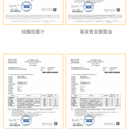
純釀造醬汁
萬家香金露醬油