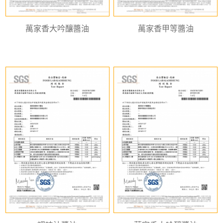
萬家香大吟釀醬油
萬家香甲等醬油