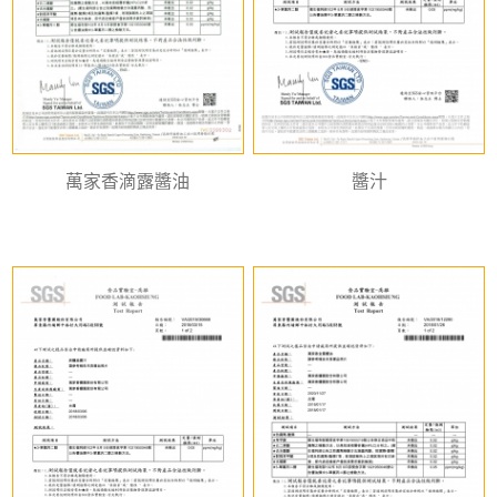
萬家香滴露醬油
醬汁