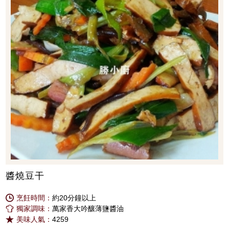
醬燒豆干
烹飪時間：
約20分鐘以上
獨家調味：
萬家香大吟釀薄鹽醬油
美味人氣：
4259