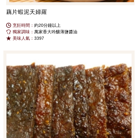
藕片蝦泥天婦羅
烹飪時間：
約20分鐘以上
獨家調味：
萬家香大吟釀薄鹽醬油
美味人氣：
3397