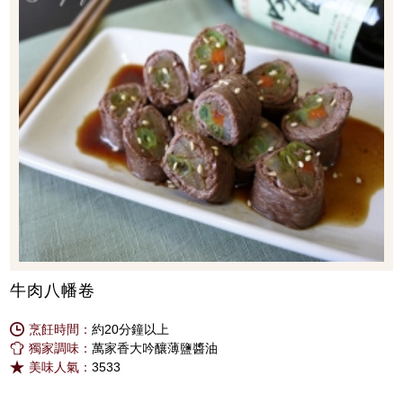
牛肉八幡卷
烹飪時間：
約20分鐘以上
獨家調味：
萬家香大吟釀薄鹽醬油
美味人氣：
3533