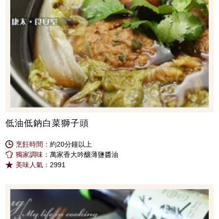
低油低鈉白菜獅子頭
烹飪時間：
約20分鐘以上
獨家調味：
萬家香大吟釀薄鹽醬油
美味人氣：
2991