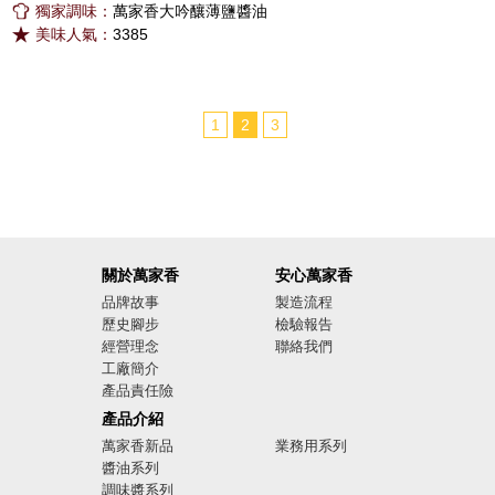
獨家調味：
萬家香大吟釀薄鹽醬油
美味人氣：
3385
1
2
3
關於萬家香
安心萬家香
品牌故事
製造流程
歷史腳步
檢驗報告
經營理念
聯絡我們
工廠簡介
產品責任險
廣告影音
產品介紹
萬家香新品
業務用系列
醬油系列
調味醬系列