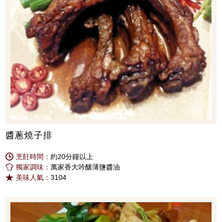
醬蔥燒子排
烹飪時間：
約20分鐘以上
獨家調味：
萬家香大吟釀薄鹽醬油
美味人氣：
3104