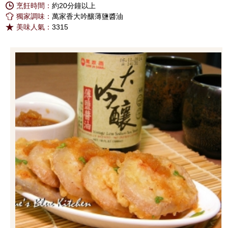
烹飪時間：
約20分鐘以上
獨家調味：
萬家香大吟釀薄鹽醬油
美味人氣：
3315