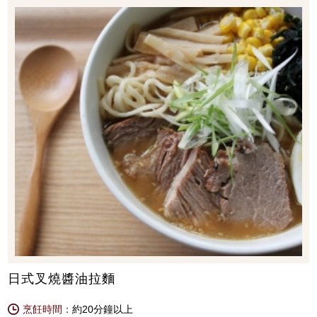
日式叉燒醬油拉麵
烹飪時間：
約20分鐘以上