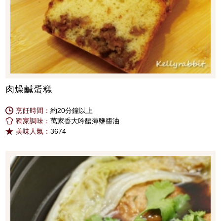
肉燥鹹蛋糕
烹飪時間：
約20分鐘以上
獨家調味：
萬家香大吟釀薄鹽醬油
美味人氣：
3674