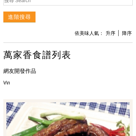
│
依美味人氣：
升序
降序
萬家香食譜列表
網友開發作品
\r\n