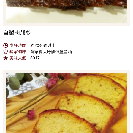
自製肉脯乾
烹飪時間：
約20分鐘以上
獨家調味：
萬家香大吟釀薄鹽醬油
美味人氣：
3017