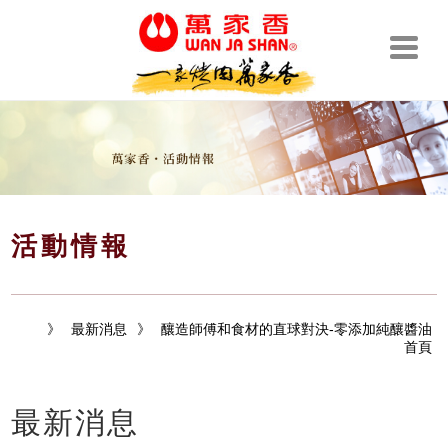
活動情報
》
最新消息
》
釀造師傅和食材的直球對決-零添加純釀醬油
首頁
最新消息