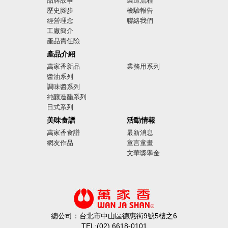
品牌故事
製造流程
歷史腳步
檢驗報告
經營理念
聯絡我們
工廠簡介
產品責任險
廣告影音
產品介紹
萬家香新品
業務用系列
醬油系列
調味醬系列
純釀造醋系列
日式系列
美味食譜
活動情報
萬家香食譜
最新消息
網友作品
童言童畫
文華獎學金
總公司：台北市中山區德惠街9號5樓之6
TEL:(02) 6618-0101