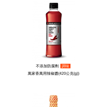
不添加防腐劑
調味
萬家香萬用辣椒醬
(420公克(g))