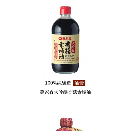
100%純釀造
油膏
萬家香大吟釀香菇素蠔油