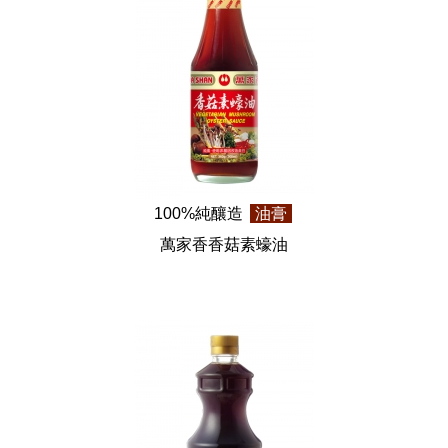
100%純釀造
油膏
萬家香香菇素蠔油