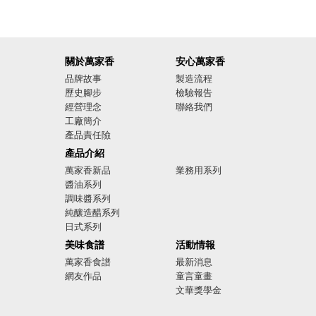
關於萬家香
安心萬家香
品牌故事
製造流程
歷史腳步
檢驗報告
經營理念
聯絡我們
工廠簡介
產品責任險
廣告影音
產品介紹
萬家香新品
業務用系列
醬油系列
調味醬系列
純釀造醋系列
日式系列
美味食譜
活動情報
萬家香食譜
最新消息
網友作品
童言童畫
文華獎學金