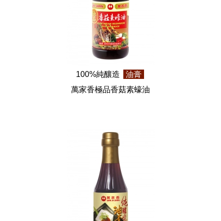
100%純釀造
油膏
萬家香極品香菇素蠔油