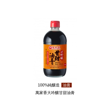
100%純釀造
油膏
萬家香大吟釀甘甜油膏