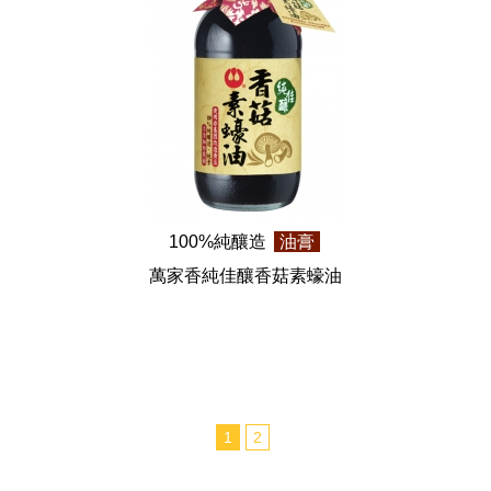
100%純釀造
油膏
萬家香純佳釀香菇素蠔油
1
2