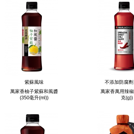
紫蘇風味
不添加防腐
萬家香柚子紫蘇和風醬
萬家香萬用辣椒
(350毫升(ml))
克(g))