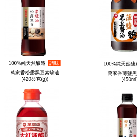
100%純天然釀造
調味
100%純天然
萬家香松露黑豆素蠔油
萬家香薄鹽黑
(420公克(g))
(450ml