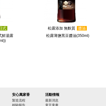
日式
松露添加 無麩質
醬油
式鮮湯露
松露薄鹽黑豆醬油
(350ml)
l))
安心萬家香
活動情報
製造流程
最新消息
檢驗報告
童言童畫