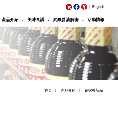
│ English
‧
‧
‧
產品介紹
美味食譜
純釀醬油解密
活動情報
首頁
》
產品介紹
》
萬家香新品