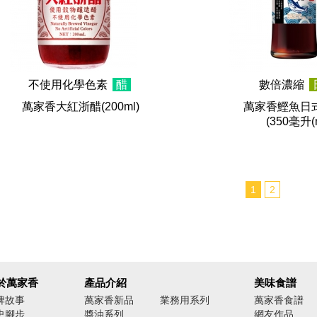
不使用化學色素
醋
數倍濃縮
萬家香大紅浙醋
(200ml)
萬家香鰹魚日
(350毫升(m
1
2
於萬家香
產品介紹
美味食譜
牌故事
萬家香新品
業務用系列
萬家香食譜
史腳步
醬油系列
網友作品