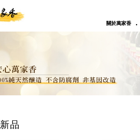
‧
關於萬家香
新品