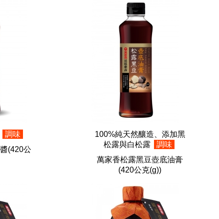
劑
調味
100%純天然釀造、添加黑
松露與白松露
調味
醬
(420公
萬家香松露黑豆壺底油膏
(420公克(g))