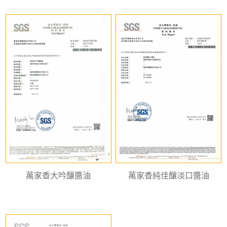
萬家香大吟釀醬油
萬家香純佳釀淡口醬油