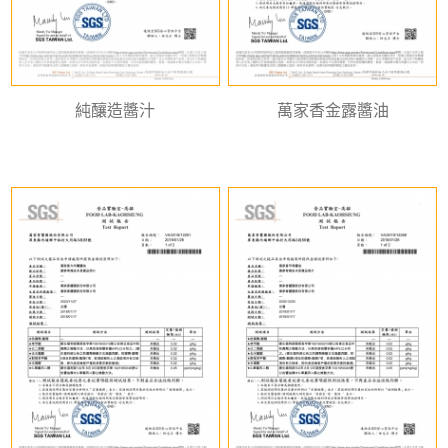
純釀造醬汁
萬家香金露醬油