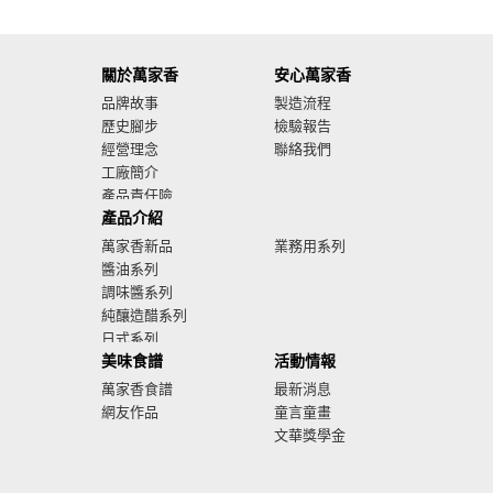
關於萬家香
安心萬家香
品牌故事
製造流程
歷史腳步
檢驗報告
經營理念
聯絡我們
工廠簡介
產品責任險
產品介紹
廣告影音
萬家香新品
業務用系列
醬油系列
調味醬系列
純釀造醋系列
日式系列
美味食譜
活動情報
萬家香食譜
最新消息
網友作品
童言童畫
文華獎學金