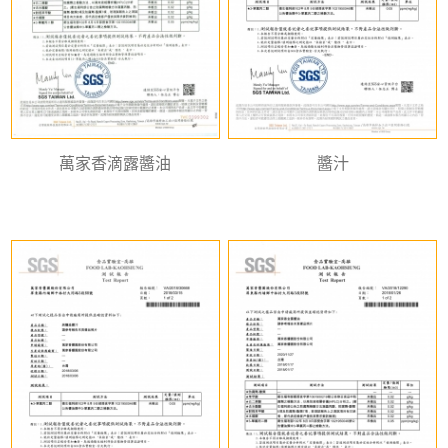
萬家香滴露醬油
醬汁