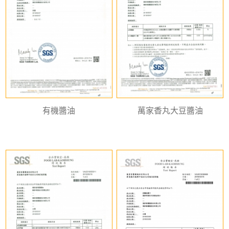
有機醬油
萬家香丸大豆醬油