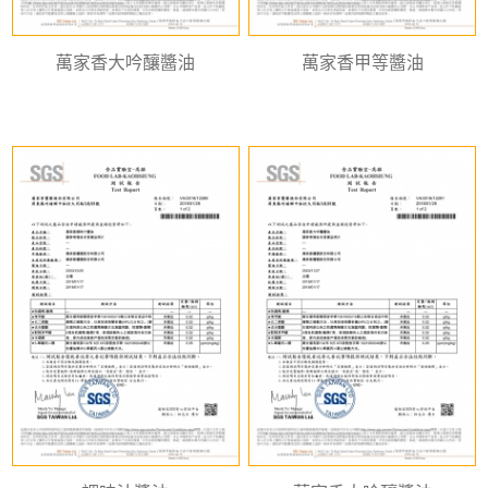
萬家香大吟釀醬油
萬家香甲等醬油