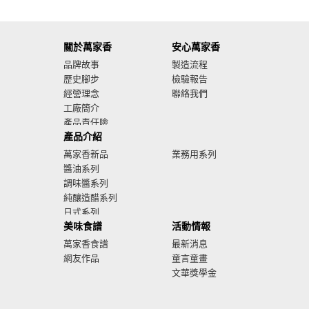
關於萬家香
安心萬家香
品牌故事
製造流程
歷史腳步
檢驗報告
經營理念
聯絡我們
工廠簡介
產品責任險
產品介紹
廣告影音
萬家香新品
業務用系列
醬油系列
調味醬系列
純釀造醋系列
日式系列
美味食譜
活動情報
萬家香食譜
最新消息
網友作品
童言童畫
文華獎學金