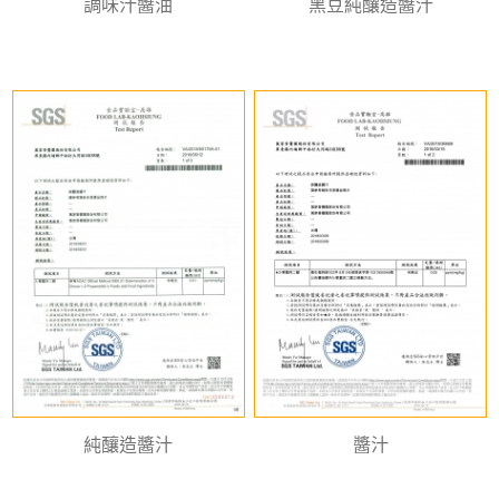
調味汁醬油
黑豆純釀造醬汁
純釀造醬汁
醬汁