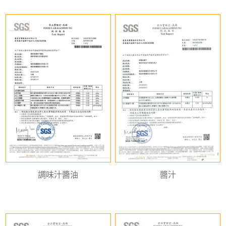
調味汁醬油
醬汁