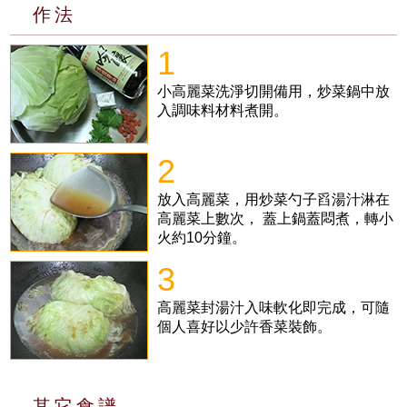
作法
1
小高麗菜洗淨切開備用，炒菜鍋中放
入調味料材料煮開。
2
放入高麗菜，用炒菜勺子舀湯汁淋在
高麗菜上數次， 蓋上鍋蓋悶煮，轉小
火約10分鐘。
3
高麗菜封湯汁入味軟化即完成，可隨
個人喜好以少許香菜裝飾。
其它食譜