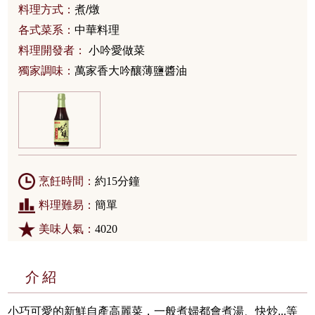
料理方式：
煮/燉
各式菜系：
中華料理
料理開發者：
小吟愛做菜
獨家調味：
萬家香大吟釀薄鹽醬油
烹飪時間：
約15分鐘
料理難易：
簡單
美味人氣：
4020
介紹
小巧可愛的新鮮自產高麗菜，一般煮婦都會煮湯、快炒...等