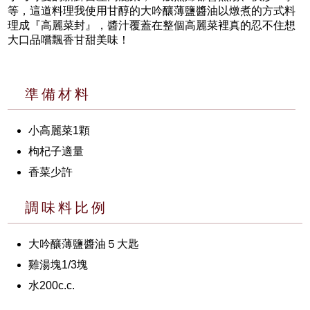
等，這道料理我使用甘醇的大吟釀薄鹽醬油以燉煮的方式料
理成『高麗菜封』，醬汁覆蓋在整個高麗菜裡真的忍不住想
大口品嚐飄香甘甜美味！
準備材料
小高麗菜1顆
枸杞子適量
香菜少許
調味料比例
大吟釀薄鹽醬油５大匙
雞湯塊1/3塊
水200c.c.