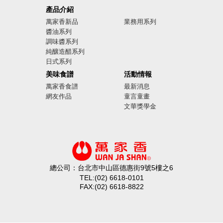
廣告影音
產品介紹
萬家香新品
業務用系列
醬油系列
調味醬系列
純釀造醋系列
日式系列
美味食譜
活動情報
萬家香食譜
最新消息
網友作品
童言童畫
文華獎學金
總公司：台北市中山區德惠街9號5樓之6
TEL:(02) 6618-0101
FAX:(02) 6618-8822