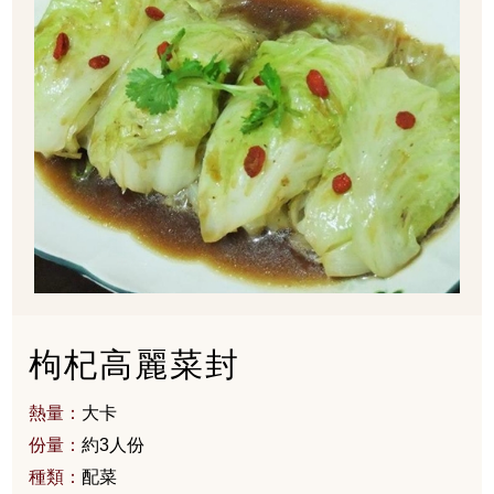
枸杞高麗菜封
熱量：
大卡
份量：
約3人份
種類：
配菜