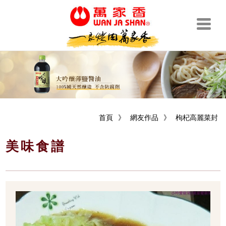
首頁
》
網友作品
》
枸杞高麗菜封
美味食譜