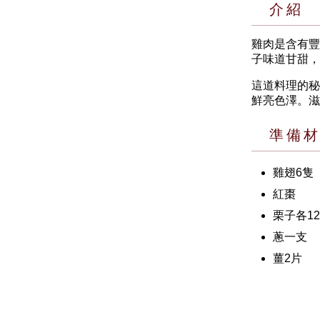
介紹
雞肉是含有豐
子味道甘甜，
這道料理的秘
鮮亮色澤。滋
準備
雞翅6隻
紅棗
栗子各1
蔥一支
薑2片