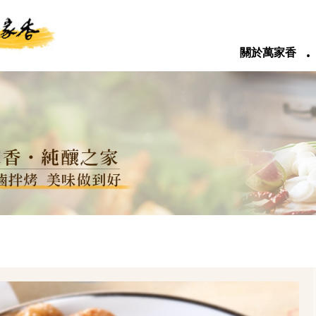
‧
關於萬家香