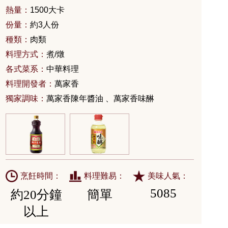
熱量：
1500大卡
份量：
約3人份
種類：
肉類
料理方式：
煮/燉
各式菜系：
中華料理
料理開發者：
萬家香
獨家調味：
萬家香陳年醬油 、萬家香味醂
烹飪時間：
料理難易：
美味人氣：
5085
約20分鐘
簡單
以上