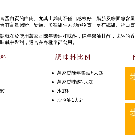
富蛋白質的白肉。尤其土雞肉不僅口感較好，脂肪及膽固醇含量
含有高量澱粉、醣類、多種維生素與礦物質，更有纖維、蛋白質
訣就在於使用萬家香陳年醬油和味醂，陳年醬油甘醇，味醂的香
味鹹中帶甜，適合在各種季節食用。
材料
調味料比例
萬家香陳年醬油6大匙
萬家香味醂2大匙
2粒
水1杯
沙拉油1大匙