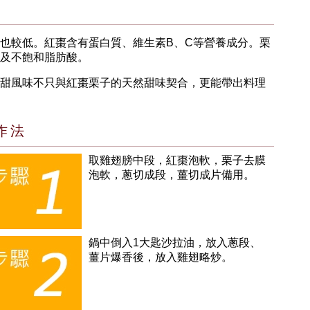
也較低。紅棗含有蛋白質、維生素B、C等營養成分。栗
及不飽和脂肪酸。
甜風味不只與紅棗栗子的天然甜味契合，更能帶出料理
作法
取雞翅膀中段，紅棗泡軟，栗子去膜
泡軟，蔥切成段，薑切成片備用。
鍋中倒入1大匙沙拉油，放入蔥段、
薑片爆香後，放入雞翅略炒。