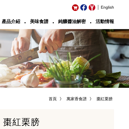
│ English
‧
‧
‧
產品介紹
美味食譜
純釀醬油解密
活動情報
首頁
》
萬家香食譜
》
棗紅栗膀
棗紅栗膀