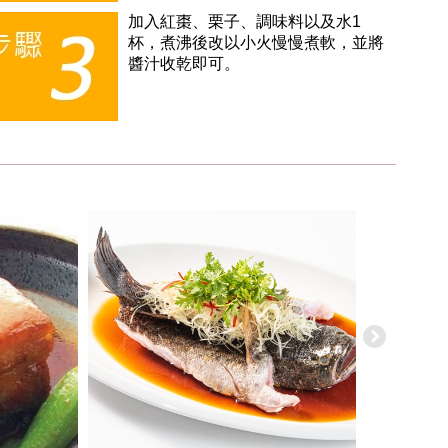
加入紅棗、栗子、調味料以及水1
杯，煮沸後改以小火慢慢煮軟，並將
醬汁收乾即可。