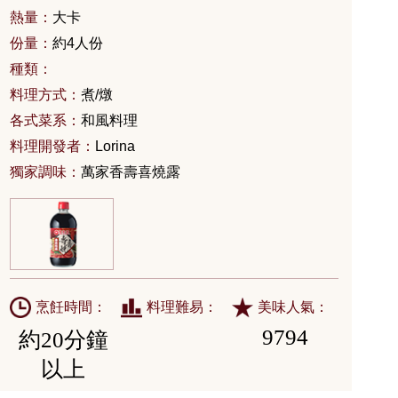
熱量：
大卡
份量：
約4人份
種類：
料理方式：
煮/燉
各式菜系：
和風料理
料理開發者：
Lorina
獨家調味：
萬家香壽喜燒露
烹飪時間：
料理難易：
美味人氣：
9794
約20分鐘
以上