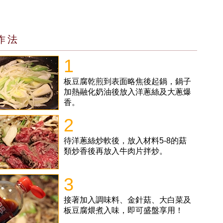
作法
1
板豆腐乾煎到表面略焦後起鍋，鍋子
加熱融化奶油後放入洋蔥絲及大蔥爆
香。
2
待洋蔥絲炒軟後，放入材料5-8的菇
類炒香後再放入牛肉片拌炒。
3
接著加入調味料、金針菇、大白菜及
板豆腐煨煮入味，即可盛盤享用！