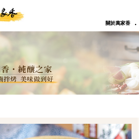
‧
關於萬家香