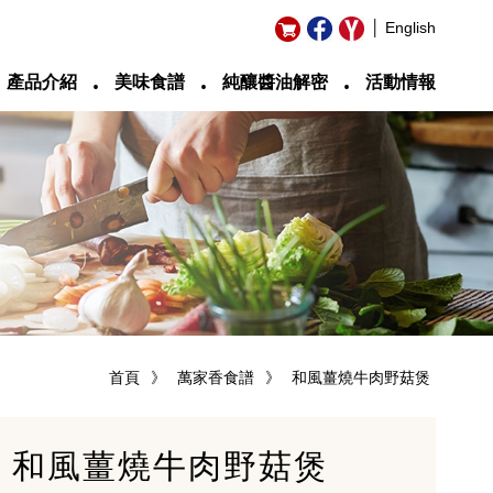
│ English
‧
‧
‧
產品介紹
美味食譜
純釀醬油解密
活動情報
首頁
》
萬家香食譜
》
和風薑燒牛肉野菇煲
和風薑燒牛肉野菇煲