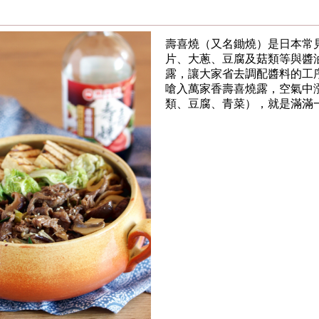
壽喜燒（又名鋤燒）是日本常
片、大蔥、豆腐及菇類等與醬
露，讓大家省去調配醬料的工
嗆入萬家香壽喜燒露，空氣中
類、豆腐、青菜），就是滿滿