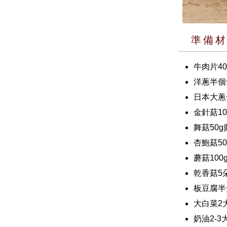
準備
牛肉片40
洋蔥半個
日本大蔥
金針菇10
舞菇50
杏鮑菇5
蘑菇100
乾香菇5
板豆腐半
大白菜2
奶油2-3