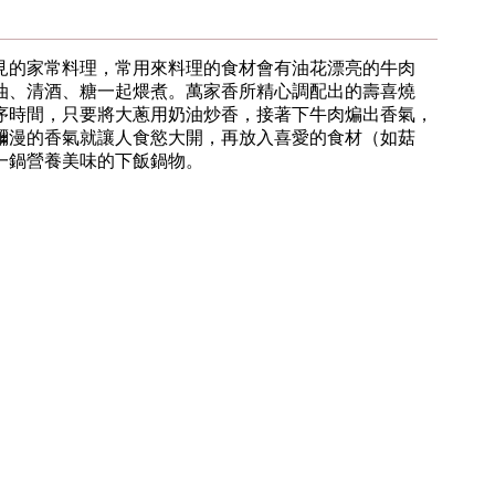
見的家常料理，常用來料理的食材會有油花漂亮的牛肉
油、清酒、糖一起煨煮。萬家香所精心調配出的壽喜燒
序時間，只要將大蔥用奶油炒香，接著下牛肉煸出香氣，
瀰漫的香氣就讓人食慾大開，再放入喜愛的食材（如菇
一鍋營養美味的下飯鍋物。