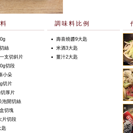
材料
調味料比例
0g
壽喜燒醬9大匙
切絲
米酒3大匙
一支切斜片
薑汁2大匙
0g切段
g撕小朵
0g切片
g切厚片
朵泡開切絲
盒切塊
大片切段
大匙